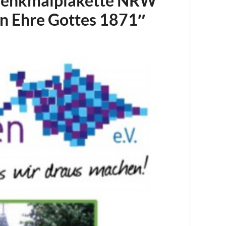
 Denkmalplakette NRW
en Ehre Gottes 1871″