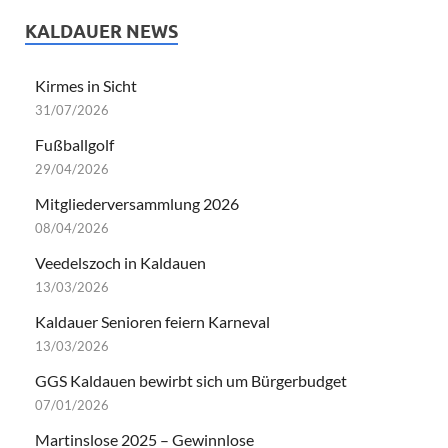
Martinslose 2025 – Gewinnlose
17/11/2025
Einweihung der Spielzeugbox auf dem Spielplatz am
Birkenweg
06/08/2025
Wie spricht man in Kaldauen und ab wo spricht man
anders?
05/08/2025
Sanierung von historischem Steinkreuz
13/05/2025
Siegburger BG’s gemeinsam auf Tour
12/05/2025
Mitgliederversammlung 2025
31/03/2025
Stadtputztag 2025
17/03/2025